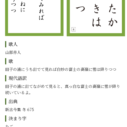
歌人
山部赤人
歌
田子の浦にうち出でて見れば白妙の富士の高嶺に雪は降りつつ
現代語訳
田子の浦に出てながめて見ると、真っ白な富士の高嶺に雪が降り
続いているよ。
出典
新古今集 冬 675
決まり字
たご