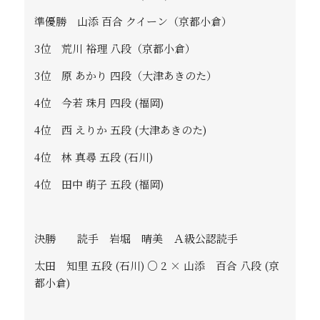
準優勝 山添 百合 クイーン（京都小倉）
3位 荒川 裕理 八段（京都小倉）
3位 原 あかり 四段（大津あきのた）
4位 今若 珠月 四段 (福岡)
4位 西 えりか 五段 (大津あきのた)
4位 林 真尋 五段 (石川)
4位 田中 萌子 五段 (福岡)
決勝 読手 岩堀 晴美 Ａ級公認読手
太田 知里 五段 (石川) ○ 2 × 山添 百合 八段 (京
都小倉)