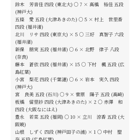
鈴木 芳音佳 四段 (東北大) ○ 7 × 高橋 裕佳 五段
(神戸大)
五條 愛 五段 (大津あきのた) ○ 5 × 村上 世里香
四段 (福井渚)
北川 リサ 四段 (東京大) × 5 ○ 三好 真智子 六段
(福井渚)
新保 朋実 五段 (福井渚) ○ 6 × 北野 律子 八段
(奈良)
藤本 蒼依 四段 (福井渚) × 15 ○ 下村 楓 五段 (広
島紅葉)
小宮 梨花 四段 (千葉漣) ○ 6 × 岩本 実久 四段
(神戸大)
宮 良美 五段 (石川) ○ 9 × 菅原 陽子 五段 (高崎)
板橋 留里紗 四段 (大津あきのた) × 2 ○ 赤澤 和
四段 (大阪なにはえ)
豊永 若菜 五段 (福岡) ○ 10 × 立川 涼香 五段 (大
阪暁)
山根 しずく 四段 (神戸田子の浦) × 1 ○ 中村 聖
奈 五段 (広島紅葉)