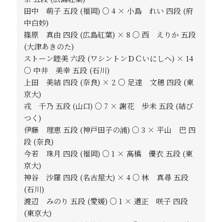
田中 萌子 五段 (福岡) ○ 4 × 小島 れい 四段 (府
中白妙)
篠原 真由 四段 (広島紅葉) × 8 ○ 西 えりか 五段
(大津あきのた)
ストーン睦美 六段 (ワシントンＤＣいにしへ) × 14
○ 中井 美幸 五段 (石川)
上田 美結 四段 (奈良) × 2 ○ 足達 文穂 四段 (東
京大)
戎 千乃 五段 (山口) ○ 7 × 謝花 歩未 五段 (結び
つく)
伊藤 理恵 五段 (神戸田子の浦) ○ 3 × 平山 巴 四
段 (奈良)
今若 珠月 四段 (福岡) ○ 1 × 髙橋 優衣 五段 (東
京大)
神谷 沙羅 四段 (名古屋大) × 4 ○ 林 真尋 五段
(石川)
渡辺 みのり 五段 (愛媛) ○ 1 × 道正 咲子 四段
(東京大)