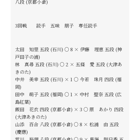
八段 (京都小倉)
3回戦 読手 五味 朋子 専任読手
太田 知里 五段 (石川) ○ 8 × 伊藤 理恵 五段 (神
戸田子の浦)
林 真尋 五段 (石川) ○ 2 × 五條 愛 五段 (大津あ
きのた)
中井 美幸 五段 (石川) × 1 ○ 今若 珠月 四段 (福
岡)
田中 萌子 五段 (福岡) ○ 1 × 中村 聖奈 五段 (広
島紅葉)
飯田 花衣 四段 (京都小倉) × 3 ○ 原 あかり 四段
(大津あきのた)
山添 百合 八段 (京都小倉) ○ 8 × 松浦 由 五段
(慶應)
荒川 裕理 八段 (京都小倉) ○ 9 × 馬場 明日香 五