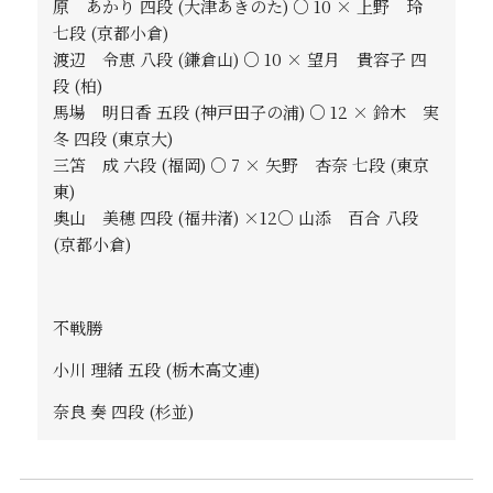
原 あかり 四段 (大津あきのた) ○ 10 × 上野 玲
七段 (京都小倉)
渡辺 令恵 八段 (鎌倉山) ○ 10 × 望月 貴容子 四
段 (柏)
馬場 明日香 五段 (神戸田子の浦) ○ 12 × 鈴木 実
冬 四段 (東京大)
三笘 成 六段 (福岡) ○ 7 × 矢野 杏奈 七段 (東京
東)
奥山 美穂 四段 (福井渚) ×12○ 山添 百合 八段
(京都小倉)
不戦勝
小川 理緒 五段 (栃木高文連)
奈良 奏 四段 (杉並)