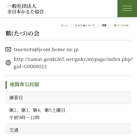
一般社団法人
全日本かるた協会
ホーム
かるた会について
関東
鶴(たづ)の会
鶴(たづ)の会
tsuemitu@jcom.home.ne.jp
http://zamat.genki365.net/gnkz/mypage/index.php?
gid=G0000023
座間市公民館
練習日
第2、第3、第4、第5土曜日
午前9時～12時
交通