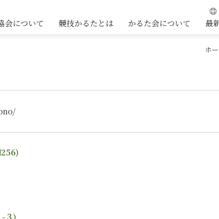
協会について
競技かるたとは
かるた会について
最
ホー
mono/
56)
-３)