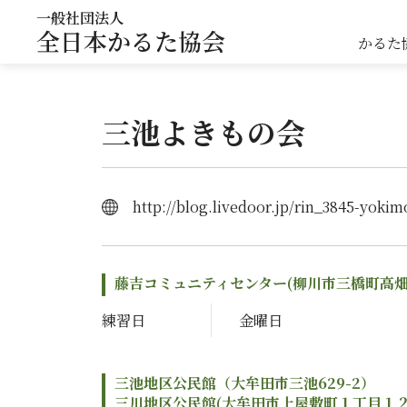
一般社団法人
全日本かるた協会
かるた
三池よきもの会
http://blog.livedoor.jp/rin_3845-yoki
藤吉コミュニティセンター(柳川市三橋町高畑2
練習日
金曜日
三池地区公民館（大牟田市三池629-2）
三川地区公民館(大牟田市上屋敷町１丁目１２