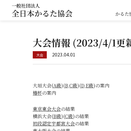
一般社団法人
全日本かるた協会
かるた
大会情報 (2023/4/1更
2023.04.01
大垣大会(
A級
)(
B,C級
)(
D,E級
)の案内
椿杯
の案内
東京東会大会
の結果
横浜大会(
B級
)(
C級
)の結果
初段認定宇都宮大会
の結果
東大阪大会
の結果