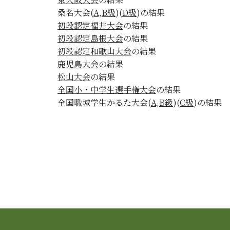
桑名大会(
A,B級
)(
D級
)の結果
初段認定福井大会
の結果
初段認定島根大会
の結果
初段認定和歌山大会
の結果
鹿児島大会
の結果
松山大会
の結果
全国小・中学生選手権大会
の結果
全国職域学生かるた大会(
A,B級
)(
C級
)の結果