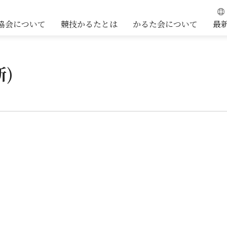
協会について
競技かるたとは
かるた会について
最
新)