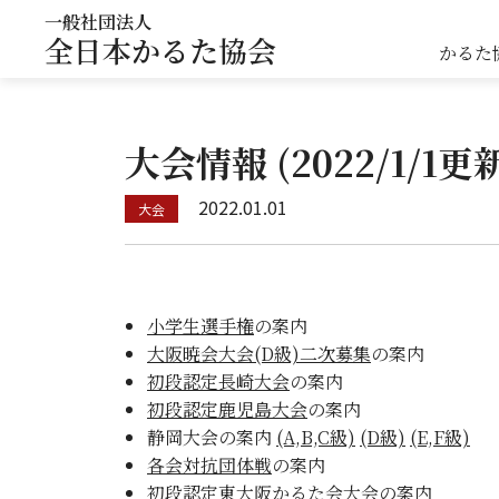
一般社団法人
全日本かるた協会
かるた
大会情報 (2022/1/1更
2022.01.01
小学生選手権
の案内
大阪暁会大会(D級)二次募集
の案内
初段認定長崎大会
の案内
初段認定鹿児島大会
の案内
静岡大会の案内
(A,B,C級)
(D級)
(E,F級)
各会対抗団体戦
の案内
初段認定東大阪かるた会大会
の案内