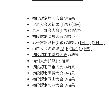
初段認定静岡大会
の結果
大垣大会の結果
(B級)
(C級)
東京吉野会大会(B級)
の結果
初段認定茨城大会
の結果
高松宮記念杯(C級)の結果
(1日目)
(2日目)
山口大会の結果
(A,B,C級)
(D,E級)
初段認定宇都宮大会
の結果
信州大会(A級)
の結果
初段認定三重大会
の結果
初段認定滋賀大会
の結果
初段認定岡山大会
の結果
初段認定杉並大会
の結果