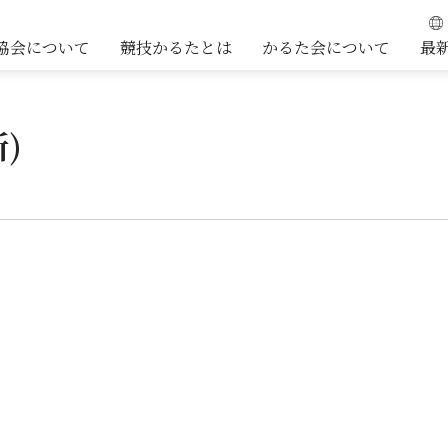
協会について
競技かるたとは
かるた会について
最
新)