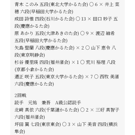
青木 このみ 五段(東北大学かるた会) ○ 6 × 井上 菜
穂 六段(早稲田大学かるた会)
成田 詩惟 四段(石川かるた会) ○ 13 × 田口 妙子 五
段(慶應かるた会)
原 あかり 五段(大津あきのた会) ○ 9 × 渡辺 紬希
五段(早稲田大学かるた会)
矢島 聖蘭 八段(慶應かるた会) × 2 ○ 山下 恵令 八
段(東京明静会)
杉谷 優里瑛 四段(福井渚会) × 1 ○ 荒川 裕理 八段
(京都小倉かるた会)
道正 咲子 五段(東京大学かるた会) × 7 ○ 西牧 美渚
六段(慶應かるた会)
2回戦
読手 元祐 兼吾 A級公認読手
北﨑 真依 六段(千葉漣かるた会) ○ 2 × 三好 真智子
六段(福井渚会)
坪田 翼 七段(東京東会) ○ 3 × 山下 美音 四段(横浜
隼会)