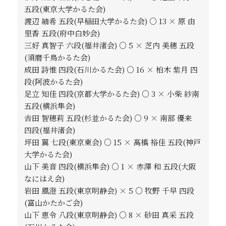
五段(東京大学かるた会)
渡辺 紬希 五段(早稲田大学かるた会) ○ 13 × 原 由
里香 五段(府中白妙会)
三好 真智子 六段(福井渚会) ○ 5 × 芝内 美穂 五段
(須磨千鳥かるた会)
成田 詩惟 四段(石川かるた会) ○ 16 × 柏木 紫月 四
段(阿波かるた会)
足立 知佳 四段(京都大学かるた会) ○ 3 × 小柴 紗南
五段(横浜隼会)
𠮷田 智穂莉 五段(杉並かるた会) ○ 9 × 南部 優来
四段(福井渚会)
坪田 翼 七段(東京東会) ○ 15 × 髙橋 裕佳 五段(神戸
大学かるた会)
山下 美音 四段(横浜隼会) ○ 1 × 赤澤 和 五段(大阪
なにはえ会)
岩田 風澄 五段(東京明静会) × 5 ○ 牧野 千早 四段
(富山かたかご会)
山下 恵令 八段(東京明静会) ○ 8 × 砂田 真采 五段