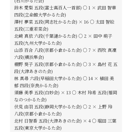
(石川かるた会)
鈴木 愛梨 五段(富士高百人一首部) ○ 1 × 武田 智華
四段(立命館大学かるた会)
澤村 夢菜 五段(同志社かるた会) × 16 ○ 太田 智絵
五段(三重若菜会)
北﨑 真依 六段(千葉漣かるた会) ○ 2 × 田中 萌子
五段(九州大学かるた会)
山添 百合 八段(京都小倉かるた会) ○ 7 × 西牧 真凜
六段(横浜隼会)
棚野 葵子 五段(京都小倉かるた会) ○ 3 × 島村 花 五
段(大津あきのた会)
林 真尋 六段(早稲田大学かるた会) ○ 14 × 植田 美
郁 四段(奈良かるた会)
須藤 美季 五段(白妙会) × 13 ○ 木村 玲希 五段(福岡
なのつかるた会)
伏見 由羽 五段(静岡大学かるた会) ○ 2 × 上野 玲
八段(京都小倉かるた会)
北村 日智香 五段(大津あきのた会) × 4 ○ 堀田 三葉
五段(東京大学かるた会)