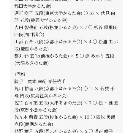
稲田大学かるた会)
道正 咲子 五段(東京大学かるた会) ○ 16 × 伏見 由
羽 五段(静岡大学かるた会)
𠮷田 智穂莉 五段(杉並かるた会) × 7 ○ 杉谷 優里瑛
四段(福井渚会)
山添 百合 八段(京都小倉かるた会) × 4 ○ 松浦 由 六
段(慶應かるた会)
都丸 鈴 五段(前橋かるた会) × 5 ○ 原 あかり 五段
(大津あきのた会)
1回戦
読手 廣本 幸紀 専任読手
荒川 裕理 八段(京都小倉かるた会) ○ 11 × 若狭 千
尋 四段(広島紅葉かるた会)
佐竹 百々葉 五段(大津あきのた会) × 7 ○ 松下 雅 五
段(京都小倉かるた会)
佐々木 萌音 五段(杉並かるた会) × 10 ○ 西牧 美渚
六段(慶應かるた会)
植野 葉月 五段(同志社かるた会) × 5 ○ 道正 咲子