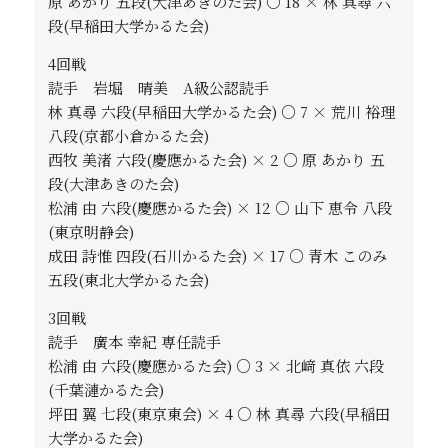
原 あかり 五段(大津あきのた会) ○ 18 × 林 真尋 六
段(早稲田大学かるた会)
4回戦
読手 岩堀 晴美 A級公認読手
林 真尋 六段(早稲田大学かるた会) ○ 7 × 荒川 裕理
八段(京都小倉かるた会)
西牧 美渚 六段(慶應かるた会) × 2 ○ 原 あかり 五
段(大津あきのた会)
松浦 由 六段(慶應かるた会) × 12 ○ 山下 恵令 八段
(東京明静会)
成田 詩惟 四段(石川かるた会) × 17 ○ 青木 このみ
五段(東北大学かるた会)
3回戦
読手 廣本 幸紀 専任読手
松浦 由 六段(慶應かるた会) ○ 3 × 北﨑 真依 六段
(千葉漣かるた会)
坪田 翼 七段(東京東会) × 4 ○ 林 真尋 六段(早稲田
大学かるた会)