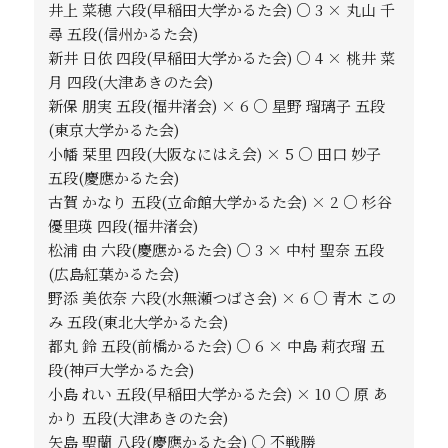
井上 菜穂 六段(早稲田大学かるた会) ○ 3 × 丸山 千
尋 五段(信州かるた会)
新井 日依 四段(早稲田大学かるた会) ○ 4 × 桃井 菜
月 四段(大津あきのた会)
新保 朋実 五段(福井渚会) × 6 ○ 星野 瑠璃子 五段
(東京大学かるた会)
小幡 栞里 四段(大阪なにはえ会) × 5 ○ 田口 妙子
五段(慶應かるた会)
古賀 かなり 五段(立命館大学かるた会) × 2 ○ 杉谷
優里瑛 四段(福井渚会)
松浦 由 六段(慶應かるた会) ○ 3 × 中村 聖奈 五段
(広島紅葉かるた会)
野添 美依奈 六段(水無瀬つばさ会) × 6 ○ 青木 この
み 五段(東北大学かるた会)
都丸 鈴 五段(前橋かるた会) ○ 6 × 中島 莉衣瑠 五
段(神戸大学かるた会)
小島 れい 五段(早稲田大学かるた会) × 10 ○ 原 あ
かり 五段(大津あきのた会)
矢島 聖蘭 八段(慶應かるた会) ○ 不戦勝