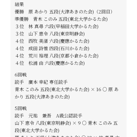
結果
優勝 原 あかり 五段(大津あきのた会)（2回目）
準優勝 青木 このみ 五段(東北大学かるた会)
３位 林 真尋 六段(早稲田大学かるた会)
３位 山下 恵令 八段(東京明静会)
４位 西牧 美渚 六段(慶應かるた会)
４位 成田 詩惟 四段(石川かるた会)
４位 荒川 裕理 八段(京都小倉かるた会)
４位 松浦 由 六段(慶應かるた会)
6回戦
読手 廣本 幸紀 専任読手
青木 このみ 五段(東北大学かるた会) × 16 ○ 原 あ
かり 五段(大津あきのた会)
5回戦
読手 元祐 兼吾 A級公認読手
山下 恵令 八段(東京明静会) × 9 ○ 青木 このみ 五
段(東北大学かるた会)