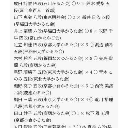
成田 詩惟 四段(石川かるた会) ○ 9 × 鈴木 愛梨 五
段(富士高百人一首部)
山下 恵令 八段(東京明静会) ○ 2 × 新井 日依 四段
(早稲田大学かるた会)
井上 菜穂 六段(早稲田大学かるた会) ○ 8 × 牧野 千
早 四段(富山かたかご会)
足立 知佳 四段(京都大学かるた会) × 9 ○ 渡辺 紬希
五段(早稲田大学かるた会)
木村 玲希 五段(福岡なのつかるた会) × 8 ○ 矢島 聖
蘭 八段(慶應かるた会)
星野 瑠璃子 五段(東京大学かるた会) × 4 ○ 青木 こ
のみ 五段(東北大学かるた会)
棚野 葵子 五段(京都小倉かるた会) × 9 ○ 西牧 美渚
六段(慶應かるた会)
堀田 三葉 五段(東京大学かるた会) × 4 ○ 荒川 裕理
八段(京都小倉かるた会)
田口 妙子 五段(慶應かるた会) ○ 1 × 松下 雅 五段
(京都小倉かるた会)
太田 智絵 五段(三重若菜会) × 2 ○ 林 真尋 六段(早