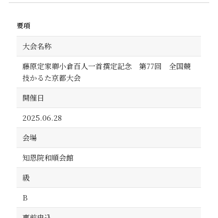
要項
大会名称
藤原定家卿小倉百人一首撰定記念 第77回 全国競
技かるた京都大会
開催日
2025.06.28
会場
知恩院和順会館
級
B
事前申込