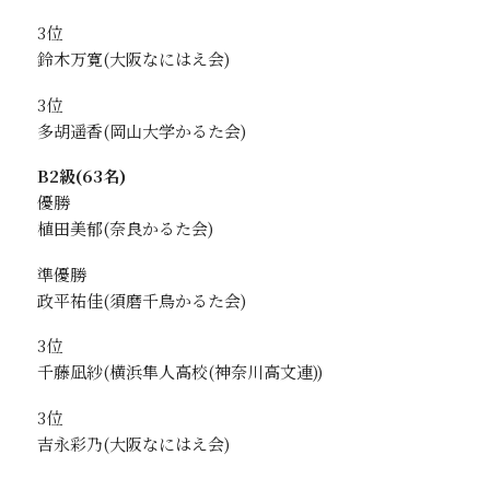
3位
鈴木万寛
3位
多胡遥香
B2級(63名)
優勝
植田美郁
準優勝
政平祐佳
3位
千藤凪紗
3位
吉永彩乃