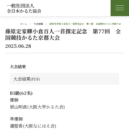
一般社団法人
全日本かるた協会
ホーム
大会情報
藤原定家卿小倉百人一首撰定記念 第77回 全国競技かるた京都大会
藤原定家卿小倉百人一首撰定記念 第77回 全
国競技かるた京都大会
2025.06.28
大会結果
大会結果
B1級(62名)
優勝
扇山明直
準優勝
瀧聖香