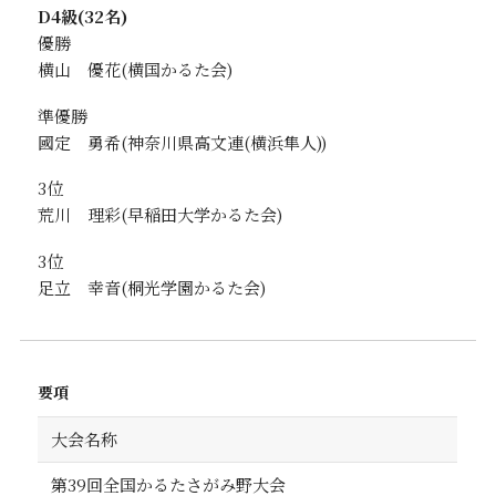
D4級(32名)
優勝
横山 優花
準優勝
國定 勇希
3位
荒川 理彩
3位
足立 幸音
要項
大会名称
第39回全国かるたさがみ野大会