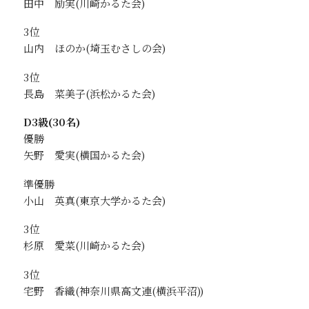
田中 励実
3位
山内 ほのか
3位
長島 菜美子
D3級(30名)
優勝
矢野 愛実
準優勝
小山 英真
3位
杉原 愛菜
3位
宅野 香織