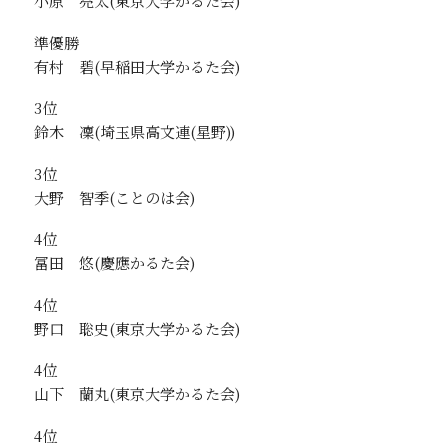
小原 亮太
準優勝
有村 碧
3位
鈴木 凜
3位
大野 智季
4位
冨田 悠
4位
野口 聡史
4位
山下 蘭丸
4位