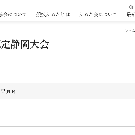
協会について
競技かるたとは
かるた会について
最
ホー
認定静岡大会
結果