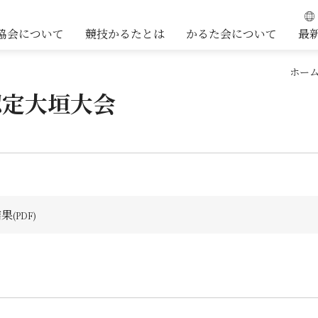
協会について
競技かるたとは
かるた会について
最
ホー
認定大垣大会
結果