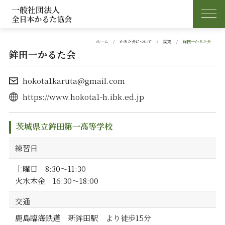
一般社団法人
全日本かるた協会
ホーム
かるた会について
関東
鉾田一かるた会
鉾田一かるた会
hokota1karuta@gmail.com
https://www.hokota1-h.ibk.ed.jp
茨城県立鉾田第一高等学校
練習日
土曜日 8:30～11:30
火水木金 16:30～18:00
交通
鹿島臨海鉄道 新鉾田駅 より徒歩15分