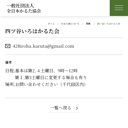
一般社団法人
全日本かるた協会
ホーム
かるた会について
関東
四ツ谷いろはかるた会
四ツ谷いろはかるた会
428iroha.karuta@gmail.com
日程;基本は第2,４土曜日、9時～12時
第１,第3土曜日に変更する場合も有り
場所;お問い合わせください（千代田区内）
一覧へ戻る