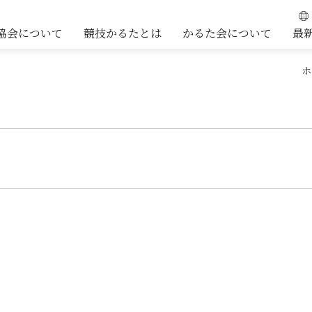
協会について
競技かるたとは
かるた会について
最
ホ