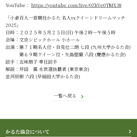
YouTube：
https://youtube.com/live/0ZkVe0TMX38
「小倉百人一首競技かるた 名人vsクイーンドリームマッチ
2025」
日時：２０２５年５月２５日(日) 午後２時〜午後５時
会場：文京シビックホール 小ホール
出演：第７１期名人位・自見壮二朗 七段 (九州大学かるた会)
第６９期クイーン位・矢島聖蘭 八段 (慶應かるた会)
読手：五味朋子 専任読手
解説：坪田 翼 永世選抜覇者 (東京東会)
並河辰樹 六段 (早稲田大学かるた会)
一覧へ戻る
かるた協会について