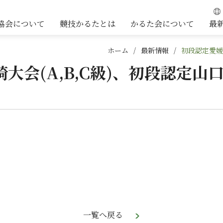
協会について
競技かるたとは
かるた会について
最
ホーム
最新情報
初段認定愛媛
大会(A,B,C級)、初段認定山
一覧へ戻る