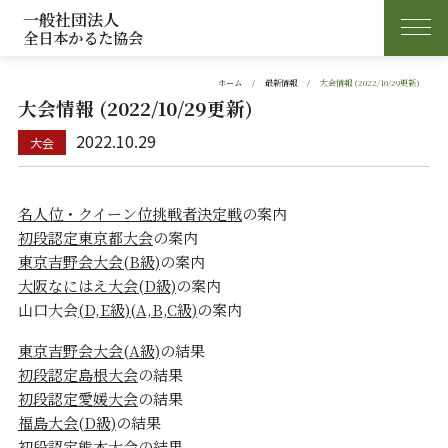
一般社団法人
全日本かるた協会
ホーム
最新情報
大会情報 (2022/10/29更新)
大会情報 (2022/10/29更新)
2022.10.29
名人位・クイーン位挑戦者決定戦
の案内
初段認定東京都大会
の案内
東京吉野会大会(B級)
の案内
大阪なにはえ大会(D級)
の案内
山口大会
(D,E級)
(A,B,C級)
の案内
東京吉野会大会(A級)
の結果
初段認定島根大会
の結果
初段認定愛媛大会
の結果
福島大会(D級)
の結果
初段認定熊本大会
の結果