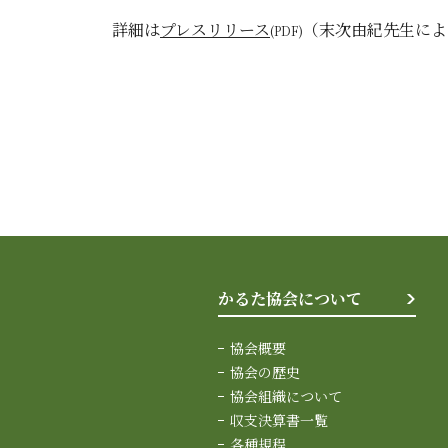
詳細は
プレスリリース
（末次由紀先生によ
かるた協会について
協会概要
協会の歴史
協会組織について
収支決算書一覧
各種規程