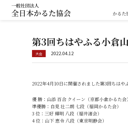
一般社団法人
全日本かるた協会
かるた
第3回ちはやふる小倉
2022.04.12
2022年4月10日に
開催されました
第3回ちはや
優 勝：山添 百合 クイーン（京都小倉かるた
準優勝：自見 壮二朗 七段（福岡かるた会）
3 位：三好 輝明 八段（福井渚会）
4 位：山下 恵令 八段（東京明静会）