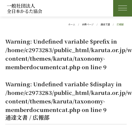
一般社団法人
全日本かるた協会
ホーム
会員ページ
通達文書
広報部
Warning
: Undefined variable $prefix in
/home/c2973283/public_html/karuta.or.jp/
content/themes/karuta/taxonomy-
memberdocumentcat.php
on line
9
Warning
: Undefined variable $display in
/home/c2973283/public_html/karuta.or.jp/
content/themes/karuta/taxonomy-
memberdocumentcat.php
on line
9
通達文書 / 広報部