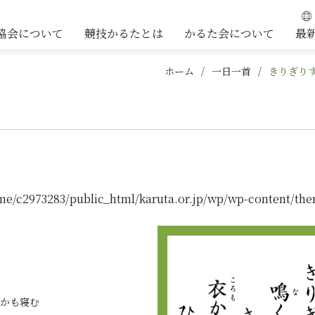
協会について
競技かるたとは
かるた会について
最
ホーム
一日一首
きりぎり
me/c2973283/public_html/karuta.or.jp/wp/wp-content/the
かも寝む