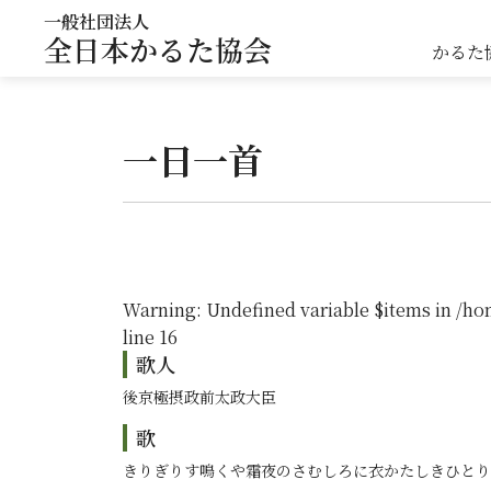
一般社団法人
全日本かるた協会
かるた
一日一首
Warning
: Undefined variable $items in
/ho
line
16
歌人
後京極摂政前太政大臣
歌
きりぎりす鳴くや霜夜のさむしろに衣かたしきひとり