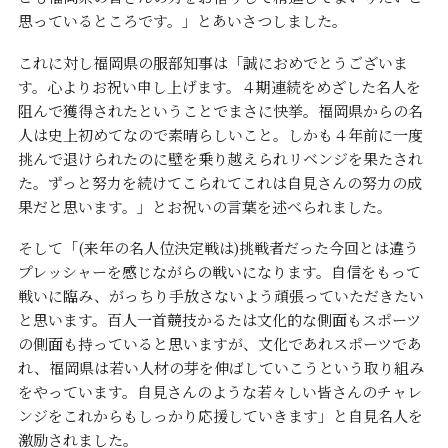
思っているところです。」とあいさつしました。
これに対し福岡県の服部知事は「誠におめでとうございま
す。心よりお祝い申し上げます。４期連続をめざした名人を
阻んで獲得されたということでまさに快挙。福岡県からの名
人は史上初めてなので素晴らしいこと。しかも４年前に一度
挑んで退けられたのに壁を乗り越えられリベンジを果たされ
た。ずっと努力を続けてこられてこれは自見さんの努力の成
果だと思います。」とお祝いの言葉を述べられました。
そして「
(
来年の名人位決定戦は
)
挑戦者だった今回とは違う
プレッシャーを感じながらの戦いになります。自信をもって
戦いに臨み、がっちり手放さないよう頑張っていただきたい
と思います。百人一首競技かるたは文化的な側面もスポーツ
の側面も持っていると思いますが、文化であれスポーツであ
れ、福岡県は若い人材の芽を伸ばしていこうという取り組み
をやっています。自見さんのような若々しい皆さんのチャレ
ンジをこれからもしっかり応援していきます」と自見名人を
激励されました。