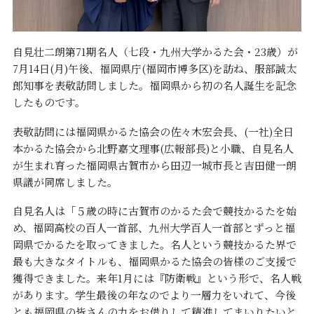
自見壮二朗第
71
期名人（七段・九州大学かるた会・
23
歳）が
7
月
14
日
(
月
)
午後、福岡県庁
(
福岡市博多区
)
を訪ね、服部誠太
郎知事を表敬訪問しました。福岡県から初の名人誕生を記念
したものです。
表敬訪問には福岡県かるた協会の佐々木宏会長、
(
一社
)
全日
本かるた協会から北野嘉文理事
(
広報部長
)
と小職、自見名人
が生まれ育った福岡県古賀市から田辺一城市長と吉田健一朗
県議が同席しました。
自見名人は「５歳の時に古賀市のかるた会で競技かるたを始
め、福岡高校の百人一首部、九州大学百人一首部とずっと福
岡県でかるたを取ってきました。名人という競技かるた界で
最も大きなタイトルも、福岡県かるた協会の皆様のご支援で
獲得できました。来年
1
月には『防衛戦』という形で、名人戦
があります。学生最後の年なのでより一層力をいれて、今後
とも福岡県の皆さんの力をお借りして精進してまいりたいと