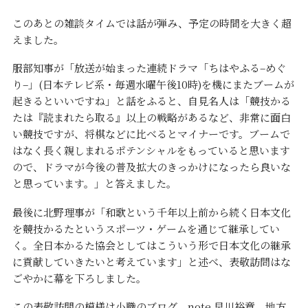
このあとの雑談タイムでは話が弾み、予定の時間を大きく超
えました。
服部知事が「放送が始まった連続ドラマ「ちはやふる
–
めぐ
り
–
」
(
日本テレビ系・毎週水曜午後
10
時
)
を機にまたブームが
起きるといいですね」と話をふると、自見名人は「競技かる
たは『読まれたら取る』以上の戦略があるなど、非常に面白
い競技ですが、将棋などに比べるとマイナーです。ブームで
はなく長く親しまれるポテンシャルをもっていると思います
ので、ドラマが今後の普及拡大のきっかけになったら良いな
と思っています。」と答えました。
最後に北野理事が「和歌という千年以上前から続く日本文化
を競技かるたというスポーツ・ゲームを通じて継承してい
く。全日本かるた協会としてはこういう形で日本文化の継承
に貢献していきたいと考えています」と述べ、表敬訪問はな
ごやかに幕を下ろしました。
この表敬訪問の模様は小職のブログ
note 早川裕章 地方