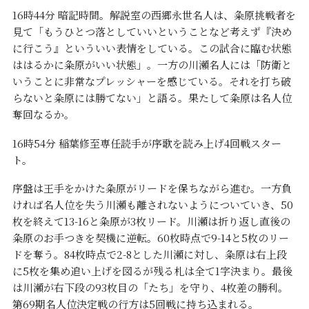
16時44分 暗記時間。解説室の西郷永世名人は、粂原挑戦者を
見て「もうひとつ落としていいということなど考えず『決め
に行こう』といういい表情をしている。この試合に臨む状態
ははるかに粂原がいい状態」。一方の川瀬名人には「防衛と
いうことに非常なプレッシャーを感じている。それを打ち破
らないと粂原には勝てない」と語る。果たして粂原は名人位
奪回なるか。
16時54分 稲葉修至専任読手が序歌を読み上げ4回戦スター
ト。
序盤は王手をかけた粂原がリードを保ちながら進む。一方負
ければ名人位を失う川瀬も離されないようについていき、50
枚を終えて13-16と粂原が3枚リード。川瀬は折り返し直後の
粂原のお手つきを契機に逆転。60枚時点で9-14と5枚のリー
ドを奪う。84枚時点で2-8とした川瀬に対し、粂原は右上段
に5枚を集め追い上げを図るが残る札は全て1字決まり。最後
は川瀬が右下段の93枚目の「たち」を守り、4枚差の勝利。
第69期名人位決定戦の行方は5回戦に持ち込まれる。