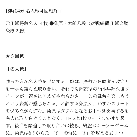
18時04分 名人戦４回戦終了
〇川瀬将義名人 ４枚 ●粂原圭太郎八段（対戦成績 川瀬２勝
粂原２勝）
★５回戦
【名人戦】
勝った方が名人位を手にする一戦は、序盤から両者が攻守と
も一歩も譲らぬ取り合い。それでも解説室の楠木早紀永世ク
イーンが「速さに加えてやわらかさ」「この舞台を楽しもう
という姿勢が感じられる」と評する粂原が、わずかのリード
を保ちながら進む。粂原はダブルとなるお手つきを喫するも
名人に取り負けることなく、11-12と1枚リードして折り返
す。後半も緊迫した取り合いは続き、終盤はシーソーゲーム
に。粂原は6-9から73「す」の時に「さ」を攻めるお手つ