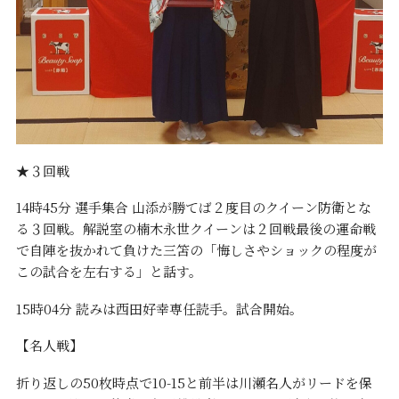
★３回戦
14時45分 選手集合 山添が勝てば２度目のクイーン防衛とな
る３回戦。解説室の楠木永世クイーンは２回戦最後の運命戦
で自陣を抜かれて負けた三笘の「悔しさやショックの程度が
この試合を左右する」と話す。
15時04分 読みは西田好幸専任読手。試合開始。
【名人戦】
折り返しの50枚時点で10-15と前半は川瀬名人がリードを保