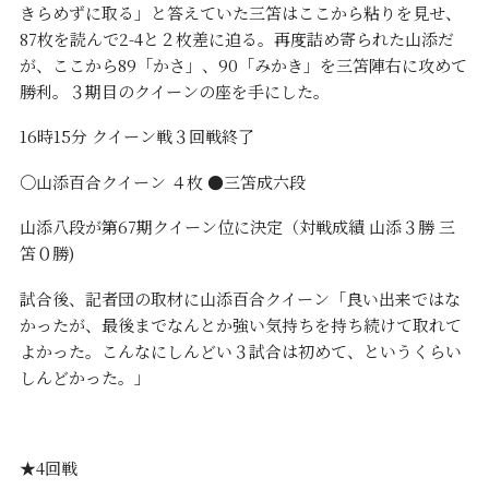
きらめずに取る」と答えていた三笘はここから粘りを見せ、
87枚を読んで2-4と２枚差に迫る。再度詰め寄られた山添だ
が、ここから89「かさ」、90「みかき」を三笘陣右に攻めて
勝利。３期目のクイーンの座を手にした。
16時15分 クイーン戦３回戦終了
〇山添百合クイーン ４枚 ●三笘成六段
山添八段が第67期クイーン位に決定（対戦成績 山添３勝 三
笘０勝)
試合後、記者団の取材に山添百合クイーン「良い出来ではな
かったが、最後までなんとか強い気持ちを持ち続けて取れて
よかった。こんなにしんどい３試合は初めて、というくらい
しんどかった。」
★4回戦