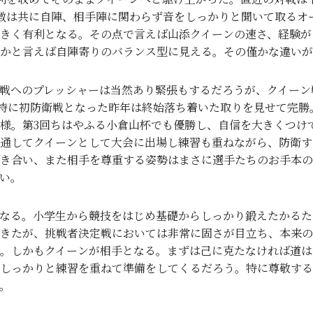
徴は共に自陣、相手陣に関わらず音をしっかりと聞いて取るオ
きく有利となる。その点で言えば山添クイーンの速さ、経験が
かと言えば自陣寄りのバランス型に見える。その僅かな違いが
戦へのプレッシャーは当然あり緊張もするだろうが、クイーン戦
。特に初防衛戦となった昨年は終始落ち着いた取りを見せて完
様。第3回ちはやふる小倉山杯でも優勝し、自信を大きくつけ
通してクイーンとして大会に出場し練習も重ねながら、防衛す
き合い、また相手を尊重する姿勢はまさに選手たちのお手本の
い。
なる。小学生から競技をはじめ基礎からしっかり鍛えたかるた
きたが、挑戦者決定戦においては非常に固さが目立ち、本来の
。しかもクイーンが相手となる。まずは己に克たなければ道は
しっかりと練習を重ねて準備をしてくるだろう。特に尊敬する
。