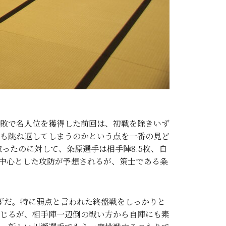
1敗で名人位を獲得した前回は、初戦を除きいず
も跳ね返してしまうのかという点を一番の見ど
取ったのに対して、粂原選手は相手陣8.5枚、自
を中心とした攻防が予想されるが、策士である粂
ずだ。特に弱点と言われた終盤戦をしっかりと
じるが、相手陣一辺倒の戦い方から自陣にも素