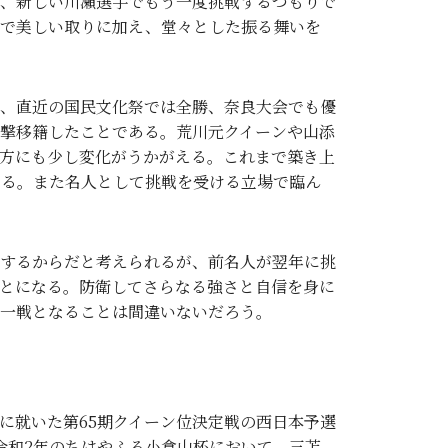
、新しい川瀬選手でもう一度挑戦するつもりで
確で美しい取りに加え、堂々とした振る舞いを
、直近の国民文化祭では全勝、奈良大会でも優
撃移籍したことである。荒川元クイーンや山添
方にも少し変化がうかがえる。これまで築き上
ある。また名人として挑戦を受ける立場で臨ん
するからだと考えられるが、前名人が翌年に挑
とになる。防衛してさらなる強さと自信を身に
一戦となることは間違いないだろう。
に就いた第65期クイーン位決定戦の西日本予選
令和2年のちはやふる小倉山杯において、三苫