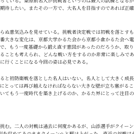
っている。粂原前名人が挑戦者というのは最大の試練となるが
に期待したい。またその一方で、大名人を目指すのであれば正
らぬ意気込みを見せている。挑戦者決定戦では初戦を落とすも
番大きな変化は、京都大学かるた会から京都小倉かるた会へ電
で、もう一度基礎から鍛え直す意図があったのだろうか、取り
いることも考えられ、どんな戦い方をするのか非常に楽しみで
に行くことになる今回の姿は必見である。
ると初防衛戦を落とした名人はいない。名人として大きく成長
にとっては再び越えなければならない大きな壁が立ち塞がるこ
いてもう一度時代を築き上げるのか、かるた界にとって注目の
が挑む。二人の対戦は過去に何度かあるが、山添選手がクイーン
利を収めてそのままクイーンへと駆け上がった。直近の対戦は