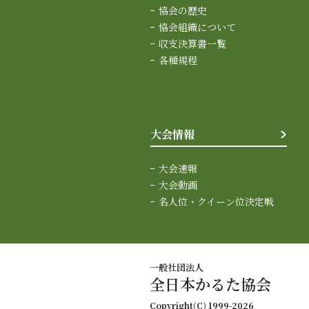
協会の歴史
協会組織について
収支決算書一覧
各種規程
大会情報
大会速報
大会動画
名人位・クイーン位決定戦
一般社団法人
全日本かるた協会
Copyright(C) 1999-2026