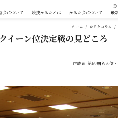
協会について
競技かるたとは
かるた会について
最
ホーム
かるたコラム
期クイーン位決定戦の見どころ
作成者: 第69期名人