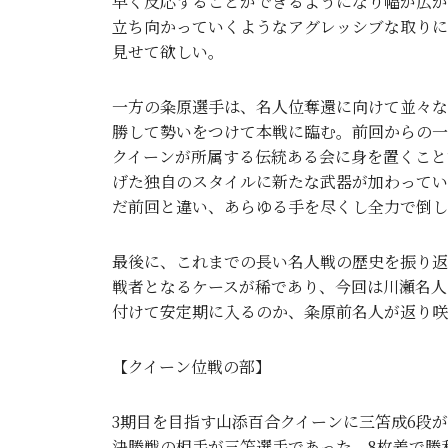
早く反応することができるようになり幅が広が
立ち向かっていくようなアグレッシブな取り
見せて欲しい。
一方の粂原選手は、名人位奪還に向けて並々な
勝して勢いをつけて本戦に臨む。前回からの一
クイーンが所属する伝統ある会に身を置くこと
げた独自のスタイルに新たな武器が加わって
だ前回と違い、あらゆる手を尽くし全力で倒し
最後に、これまでの長い名人戦の歴史を振り返
戦者となるケースが稀であり、今回は川瀬名人
付けて安定期に入るのか、粂原前名人が返り咲
【クイーン位戦の部】
3期目を目指す山添百合クイーンに三笘成6段
決勝戦の相手が三笘選手であった。8枚差で勝