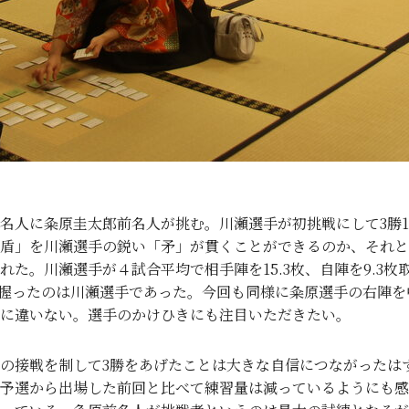
名人に粂原圭太郎前名人が挑む。川瀬選手が初挑戦にして3勝
盾」を川瀬選手の鋭い「矛」が貫くことができるのか、それと
た。川瀬選手が４試合平均で相手陣を15.3枚、自陣を9.3枚
スを握ったのは川瀬選手であった。今回も同様に粂原選手の右陣
に違いない。選手のかけひきにも注目いただきたい。
の接戦を制して3勝をあげたことは大きな自信につながったは
予選から出場した前回と比べて練習量は減っているようにも感