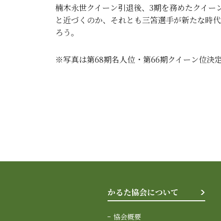
楠木永世クイーン引退後、3期を務めたクイー
と近づくのか、それとも三笘選手が新たな時代
ろう。
※写真は第68期名人位・第66期クイーン位決
かるた協会について
協会概要