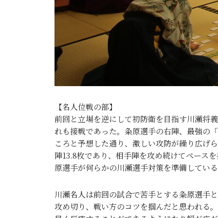
【名人位戦の部】
前回と立場を逆にして初防衛を目指す川瀬将義
れも接戦であった。粂原選手の右陣、最強の「
ころと予想した通り、激しい攻防が繰り広げられ
陣13.8枚であり、相手陣を攻め続けてペー
原選手が何らかの川瀬選手対策を準備している
川瀬名人は前回の試合で苦手とする粂原選手と
攻め切り、戦い方のコツを掴んだと思われる。