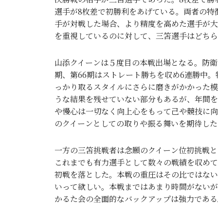
選手が8枚差で初勝利をあげている。両者の特
手が対戦した場合、より精度を高めた選手が大
を重視しているのに対して、三笘選手はどちら
山添クイーンは５度目の本戦出場となる。防衛
期、第66期はストレート勝ちを収め6連勝中
っかり取るスタイルにさらに磨きがかかった模
うな結果を残せていない部分もあるが、年間を
や慢心は一切なく向上心をもって己や競技に向
のクイーンとしての取りや振る舞いを期待した
一方の三笘挑戦者は念願のクイーン位初挑戦と
これまでも有力選手として数々の戦績を収めて
初戦を落とした。本戦の重圧はその比ではない
いって欲しい。本戦まではあまり時間がないが
かるた会の全面的なバックアップは強力である