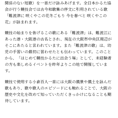
関係のない短歌）を一首だけ詠みあげます。全日本かるた協
会が行う競技会では古今和歌集の序文に引用されている歌
「難波津に 咲くやこの花冬ごもり 今を春べと 咲くやこの
花」が詠まれます。
競技の始まりを告げるこの歌にある「難波津」は、難波江に
あった港・大阪港の古名とされ、現在の大阪市中央区周辺が
そこにあたると言われています。また「難波津の歌」は、幼
児の手習いの最初に習わせたとも伝わっています。このこと
から、「はじめて競技かるたに出会う場」として、未経験者
の方も楽しめるイベントを昨年よりこの地で開催していま
す。
競技で使用する小倉百人一首には大阪の風景や風土を詠んだ
歌もあり、歌や歌人のエピソードにも触れることで、大阪の
歴史や文化を改めて知っていただくきっかけになることも期
待しています。