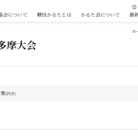
協会について
競技かるたとは
かるた会について
最
ホ
多摩大会
結果