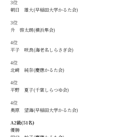
3位
朝日 雄大
3位
升 啓太朗
4位
平子 咲良
4位
北﨑 純奈
4位
平野 夏子
4位
奥原 望海
A2級(51名)
優勝