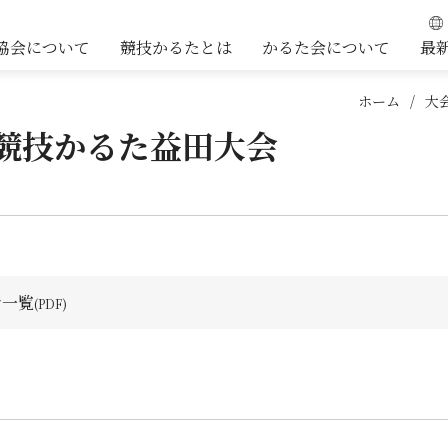
協会について
競技かるたとは
かるた会について
最
ホーム
大
国競技かるた益田大会
者一覧