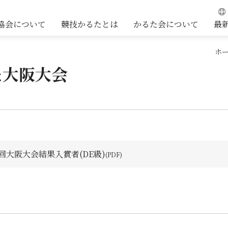
協会について
競技かるたとは
かるた会について
最
ホ
た大阪大会
5回大阪大会結果入賞者(DE級)