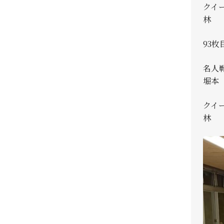
クイ
林 真
93枚
名人
堀本 
クイ
林 真