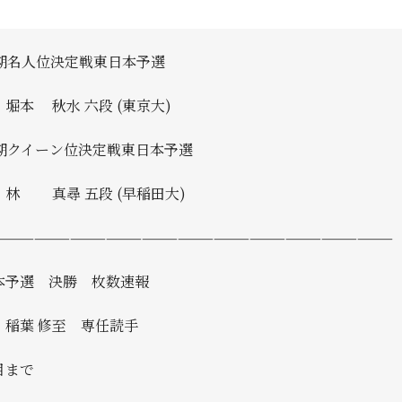
9期名人位決定戦東日本予選
堀本 秋水 六段 (東京大)
7期クイーン位決定戦東日本予選
 林 真尋 五段 (早稲田大)
—————————————————————————————————
本予選 決勝 枚数速報
 稲葉 修至 専任読手
目まで