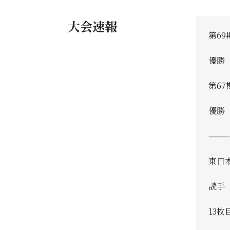
大会速報
第6
優勝 
第6
優勝
———
東日
読手
13枚