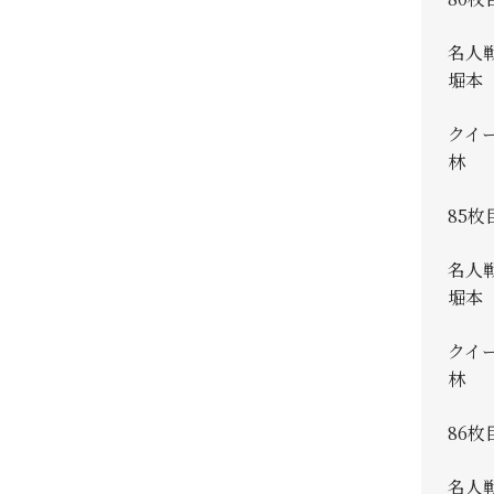
名人
堀本 
クイ
林 真
85枚
名人
堀本 
クイ
林 真
86枚
名人