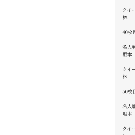
クイ
林 真
40枚
名人
堀本 
クイ
林 真
50枚
名人
堀本 
クイ