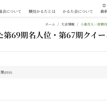
協会について
競技かるたとは
かるた会について
最
ホーム
大会情報
小倉百人一首競技
第69期名人位・第67期クイ
結果