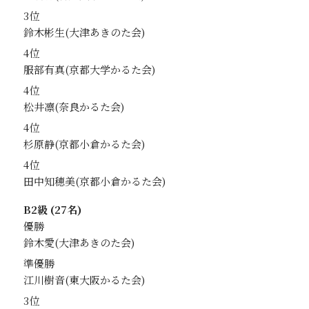
3位
鈴木彬生
4位
服部有真
4位
松井凛
4位
杉原静
4位
田中知穂美
B2級 (27名)
優勝
鈴木愛
準優勝
江川樹音
3位