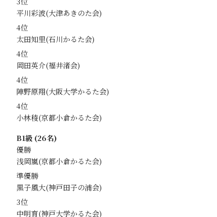
3位
平川彩波
4位
太田知里
4位
岡田英介
4位
陣野原翔
4位
小林稜
B1級 (26名)
優勝
浅岡嵐
準優勝
黒子風大
3位
中明育