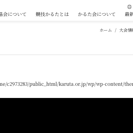
協会について
競技かるたとは
かるた会について
最
ホーム
大会情
me/c2973283/public_html/karuta.or.jp/wp/wp-content/the