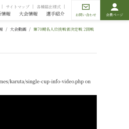
サイトマップ
各種届出様式
新情報
大会情報
選手紹介
お問い合わせ
会員ページ
報
大会動画
第70期名人位挑戦者決定戦 2回戦
mes/karuta/single-cup-info-video.php
on