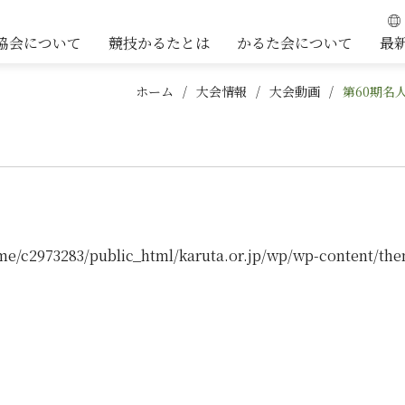
協会について
競技かるたとは
かるた会について
最
ホーム
大会情報
大会動画
第60期名
me/c2973283/public_html/karuta.or.jp/wp/wp-content/the